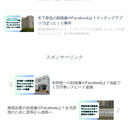
木下幸也の顔画像やFacebookは？マッチングアプ
事件
リでぼったくり事件
新宿歌舞伎町のバーで、マッチングアプリを利用しぼったくり行為
をしていたとして、木下幸也容疑者(28)...
スポンサーリンク
本田昭一の顔画像やFacebookは？強盗で
１万円奪いスピード逮捕
桐淵歩夢の顔画像やFacebookは？女児誘
拐のために群馬から徳島へ