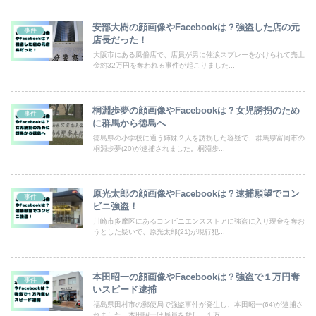
安部大樹の顔画像やFacebookは？強盗した店の元
事件
店長だった！
大阪市にある風俗店で、店員が男に催涙スプレーをかけられて売上
金約32万円を奪われる事件が起こりました...
桐淵歩夢の顔画像やFacebookは？女児誘拐のため
事件
に群馬から徳島へ
徳島県の小学校に通う姉妹２人を誘拐した容疑で、群馬県富岡市の
桐淵歩夢(20)が逮捕されました。桐淵歩...
原光太郎の顔画像やFacebookは？逮捕願望でコン
事件
ビニ強盗！
川崎市多摩区にあるコンビニエンスストアに強盗に入り現金を奪お
うとした疑いで、原光太郎(21)が現行犯...
本田昭一の顔画像やFacebookは？強盗で１万円奪
事件
いスピード逮捕
福島県田村市の郵便局で強盗事件が発生し、本田昭一(64)が逮捕さ
れました。本田昭一は局員を脅し、１万...