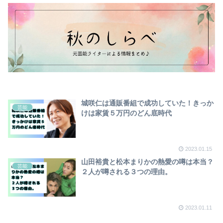
城咲仁は通販番組で成功していた！きっか
芸能
けは家賃５万円のどん底時代
2023.01.15
山田裕貴と松本まりかの熱愛の噂は本当？
芸能
２人が噂される３つの理由。
2023.01.11